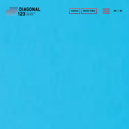
Contact
Watch Video
EN
/
ES