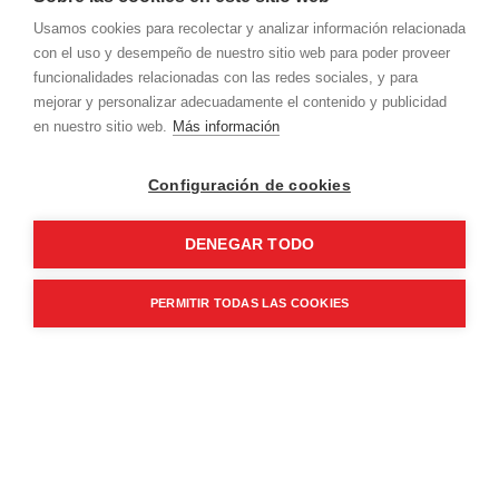
Usamos cookies para recolectar y analizar información relacionada
con el uso y desempeño de nuestro sitio web para poder proveer
funcionalidades relacionadas con las redes sociales, y para
mejorar y personalizar adecuadamente el contenido y publicidad
en nuestro sitio web.
Más información
Configuración de cookies
DENEGAR TODO
PERMITIR TODAS LAS COOKIES
Welcome to Diagonal 123, an iconic office
building of 10.700 sqm designed to adapt your
company to the new ways of working and
collaborating, to innovation, to culture and the
natural surroundings like the park and the sea.